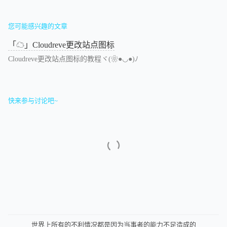
您可能感兴趣的文章
「☁」Cloudreve更改站点图标
Cloudreve更改站点图标的教程ヾ(❀●◡●)ﾉ
快来参与讨论吧~
世界上所有的不利情况都是因为当事者的能力不足造成的