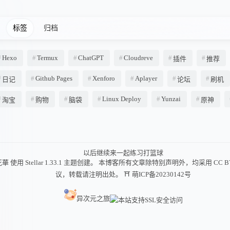
标签
归档
Hexo
Termux
ChatGPT
Cloudreve
插件
推荐
Github Pages
Xenforo
Aplayer
日记
论坛
刷机
Linux Deploy
Yunzai
淘宝
购物
脑袋
原神
以后继续来一起练习打篮球
花華
使用
Stellar 1.33.1
主题创建。 本博客所有文章除特别声明外，均采用
CC B
议，转载请注明出处。
⛩ 萌ICP备20230142号
异次元之旅