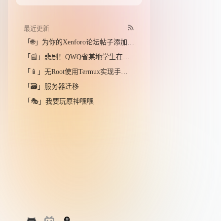
最近更新
「🌐」为你的Xenforo论坛帖子添加Aplayer播放器!
「📰」悲剧！QWQ省某地学生在河塘溺水身亡，社区安全引关注！(假新闻)
「📱」无Root使用Termux实现手机给手机刷机
「🗃️」服务器迁移
「🎭」我要玩原神嘿嘿