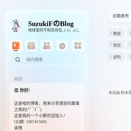
近期发布
SuzukiFのBlog
地球里的不知名存在_(:3」∠)_
教程
黑奴
虚构
欢迎!
👏 你好!
本站由
鈴木
这是咱的博客，用来分享遇到的趣事
之类的(*￣3￣)
这是我的一个小群欢迎加入！
QQ群: 1007415605
诶嘿